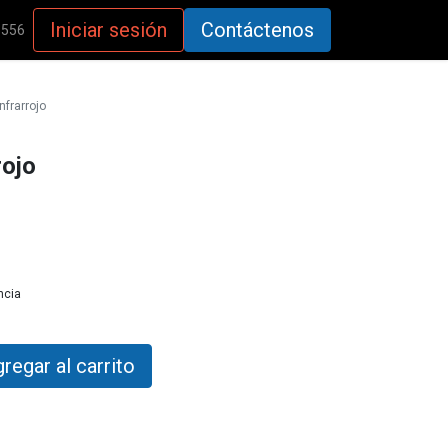
Iniciar sesión
Contáctenos
5556
frarrojo
rojo
ncia
regar al carrito