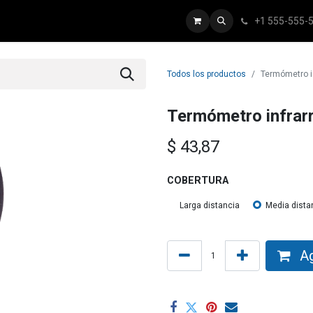
+1 555-555-
tálogo
Inicio
Todos los productos
Termómetro in
Termómetro infrar
$
43,87
COBERTURA
Larga distancia
Media dista
Ag