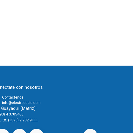
néctate con nosotros
Contáctenos
info@electrocable.com
Guayaquil (Matriz):
93) 4 3705460
uito:
(+593) 2 282 9111