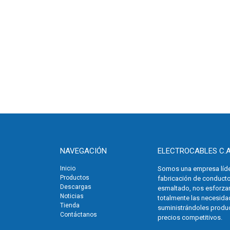
NAVEGACIÓN
ELECTROCABLES C.A
Inicio
Somos una empresa líder 
Productos
fabricación de conducto
Descargas
esmaltado, nos esforza
Noticias
totalmente las necesida
Tienda
suministrándoles produc
Contáctanos
precios competitivos.