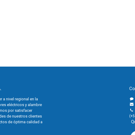
.
Co
a nivel regional en la
res eléctricos y alambre
mos por satisfacer
des de nuestros clientes
(+5
Q
tos de óptima calidad a