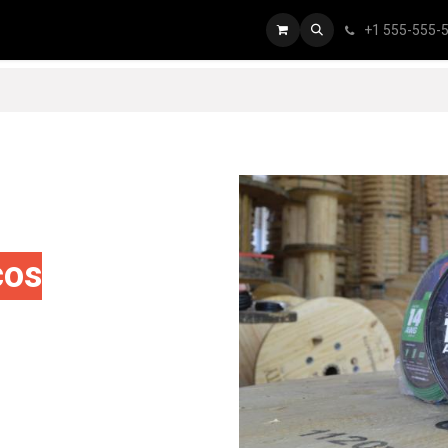
+1 555-555-
tálogo
Inicio
cos