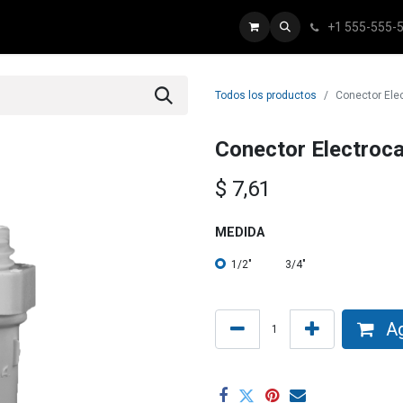
+1 555-555-
tálogo
Inicio
Todos los productos
Conector Ele
Conector Electroc
$
7,61
MEDIDA
1/2"
3/4"
Ag